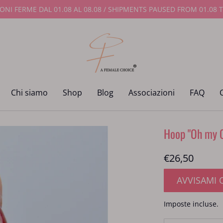
IONI FERME DAL 01.08 AL 08.08 / SHIPMENTS PAUSED FROM 01.08 T
Blog
Associazioni
FAQ
Contatti
Chi siamo
Shop
Blog
Associazioni
FAQ
Hoop "Oh my C
€26,50
AVVISAMI 
Imposte incluse.