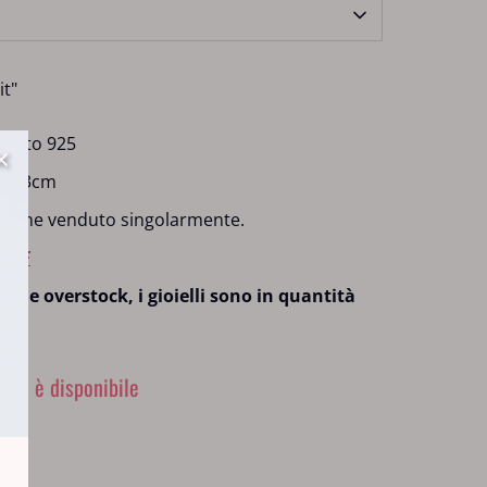
t"
rgento 925
: 1,3cm
 viene venduto singolarmente.
CARE
eco e overstock, i gioielli sono in quantità
 non è disponibile