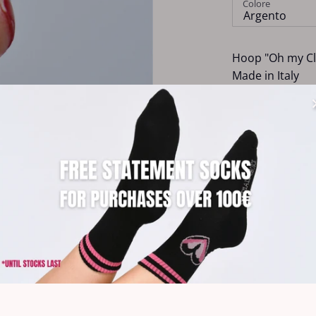
Colore
Argento
Hoop "Oh my Cli
Made in Italy
Realizzata in a
Misura clitoride
Ogni orecchino
HOW TO TAKE 
Per evitare spr
limitata.
Questo articolo
Condividi