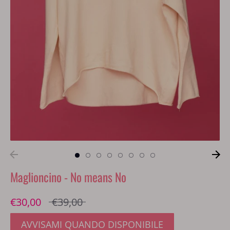
Maglioncino - No means No
Prezzo
€30,00
€39,00
standard
AVVISAMI QUANDO DISPONIBILE