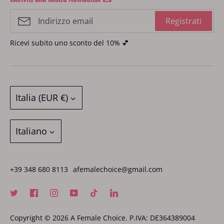
Cookie Policy
Abbigliamento
Blog
Privacy Policy
Registrati
A Female Choice x Jimba Care
FAQ
Termini e condizioni
Ricevi subito uno sconto del 10% 💕
Vertrag widerrufen
Valuta
Italia (EUR €)
Lingua
Italiano
+39 348 680 8113
afemalechoice@gmail.com
Copyright © 2026
A Female Choice
. P.IVA: DE364389004