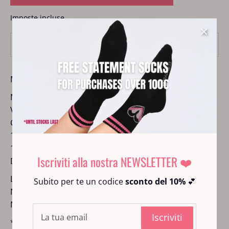
Imposte incluse.
Taglia
M/L
Maglioncino - "No means No"
Maglioncino in maglia con scollo a V
Vestibilità larga
Colore panna
100% Made in Italy
100% cotone
Iscriviti alla nostra NEWSLETTER ❤️
Design ricamato
Lavaggio delicato - massimo 30 gradi
Subito per te un codice
sconto del 10%
💕
Niente asciugatrice
Non stirare direttamente sul ricamo
Iscriviti
*Per ogni pezzo acquistato 1€ sarà donato alla Casa