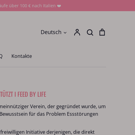
ufe über 100 € nach Italien ❤️
Suchen
Sprache
Account
Suchen
Einkaufswag
Deutsch
Q
Kontakte
ÜTZT I FEED BY LIFE
gemeinnütziger Verein, der gegründet wurde, um
 Bewusstsein für das Problem Essstörungen
freiwilligen Initiative derjenigen, die direkt