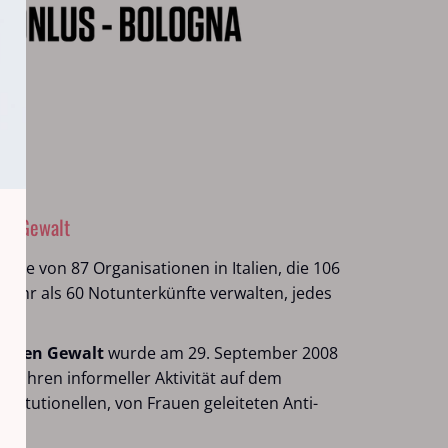
en Gewalt
uppe von 87 Organisationen in Italien, die 106
mehr als 60 Notunterkünfte verwalten, jedes
 gegen Gewalt
wurde am 29. September 2008
30 Jahren informeller Aktivität auf dem
nstitutionellen, von Frauen geleiteten Anti-