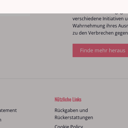
Die Maßnahmen von DiRe 
männlichen Gewalt gegen
verschiedene Initiativen u
Wahrnehmung ihres Ausma
zu den Verbrechen gegen 
Finde mehr heraus
Nützliche Links
tatement
Rückgaben und
Rückerstattungen
m
Cookie Policy