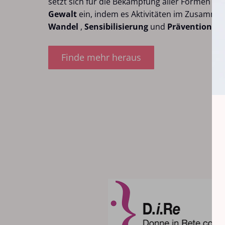
setzt sich für die Bekämpfung aller Formen
ges
Gewalt
ein, indem es Aktivitäten im Zusamm
Wandel
,
Sensibilisierung
und
Prävention
för
Finde mehr heraus