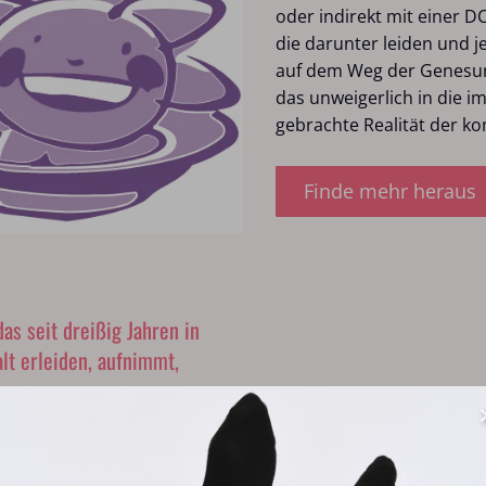
oder indirekt mit einer D
die darunter leiden und 
auf dem Weg der Genesung
das unweigerlich in die 
gebrachte Realität der ko
Finde mehr heraus
as seit dreißig Jahren in
lt erleiden, aufnimmt,
 anwendet, unterstützt
s Flucht möglich ist. Es